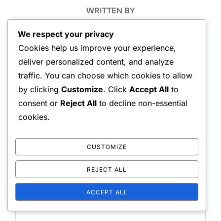
WRITTEN BY
Jenna Caldwell
We respect your privacy
Cookies help us improve your experience,
deliver personalized content, and analyze
traffic. You can choose which cookies to allow
by clicking
Customize
. Click
Accept All
to
consent or
Reject All
to decline non-essential
LEAVE A COMMENT
cookies.
CUSTOMIZE
Your email address will not be published.
Required
REJECT ALL
fields are marked
*
ACCEPT ALL
Message: