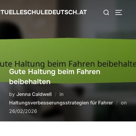
Skip
Search
RTUELLESCHULEDEUTSCH.AT
to
TOGGLE
for:
content
Gute Haltung beim Fahren
beibehalten
by
Jenna Caldwell
in
Haltungsverbesserungsstrategien für Fahrer
on
Posted
26/02/2026
on