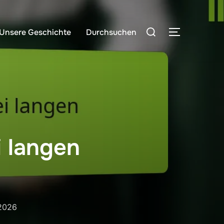
Search
Unsere Geschichte
Durchsuchen
TOGGLE S
for:
 langen
2026