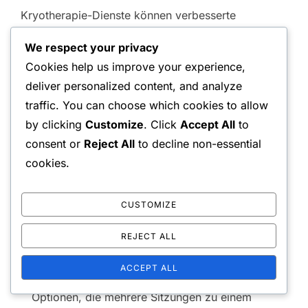
Kryotherapie-Dienste können verbesserte
Erholungsoptionen für Fahrer bieten, die
We respect your privacy
chronisches Unbehagen erleben. Diese Dienste
Cookies help us improve your experience,
umfassen oft die Ganzkörperkryotherapie und
deliver personalized content, and analyze
lokale Behandlungen, die helfen können,
traffic. You can choose which cookies to allow
Entzündungen zu reduzieren und die Durchblutung
by clicking
Customize
. Click
Accept All
to
zu verbessern.
consent or
Reject All
to decline non-essential
cookies.
Lokale Kryotherapiezentren:
Viele städtische
Gebiete haben spezialisierte Zentren, die
CUSTOMIZE
schnelle Sitzungen anbieten.
Mobile Kryotherapieeinheiten:
Einige
REJECT ALL
Dienste bringen Kryotherapie direkt zu Ihnen.
ACCEPT ALL
Mitgliedschaftspakete:
Erwägen Sie
Optionen, die mehrere Sitzungen zu einem