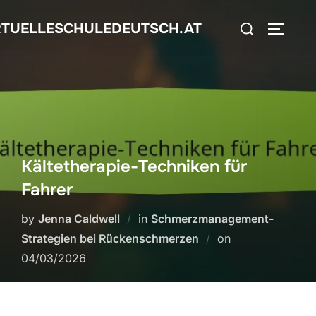
Skip
Search
RTUELLESCHULEDEUTSCH.AT
to
TOGGLE
for:
content
Kältetherapie-Techniken für
Fahrer
by
Jenna Caldwell
in
Schmerzmanagement-
Posted
Strategien bei Rückenschmerzen
on
on
04/03/2026